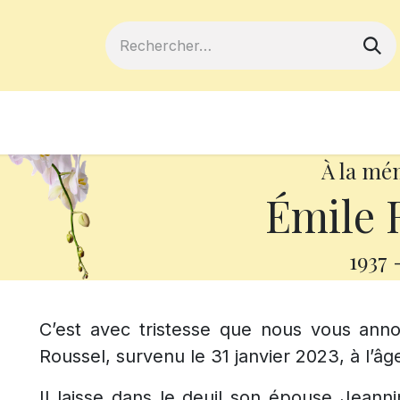
ferts
Devenir membre
Votre coopé
À la mé
Émile 
1937
C’est avec tristesse que nous vous ann
Roussel, survenu le 31 janvier 2023, à l’âg
Il laisse dans le deuil son épouse Jeann