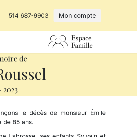
514 687-9903
Mon compte
rative
moire de
Roussel
-
2023
onçons le décès de monsieur Émile
e de 85 ans.
ine Labrosse, ses enfants Sylvain et