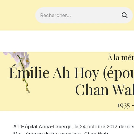
ferts
Devenir membre
Votre coopé
À la mé
Émilie Ah Hoy (épo
Chan Wah
1935
À l'Hôpital Anna-Laberge, le 24 octobre 2017 derni
Min, épouse de feu monsieur Chan Wah.