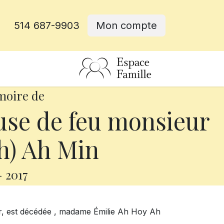
514 687-9903
Mon compte
rative
moire de
use de feu monsieur
) Ah Min
-
2017
er, est décédée , madame Émilie Ah Hoy Ah