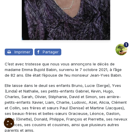
1
Imprimer
Partager
C’est avec tristesse que nous vous annonçons le décès de
madame Emma Bujold Babin, survenu le 7 octobre 2021, à l’âge
de 82 ans. Elle était l’épouse de feu monsieur Jean-Yves Babin.
Elle laisse dans le deuil ses enfants Bruno, Lucie (Serge), Yves
(Linda) et Nathalie, ses petits-enfants Gabriel, Kevin, Hugo,
Charles, Sarah, Olivier, Stéphanie, David et Simon, ses arrière-
petits-enfants Xavier, Liam, Charlie, Ludovic, Azel, Alicia, Clément
et Collin, ses frères et sœurs Paul (Denise) et Martine (Jacques),
ses beaux-frères et belles-sœurs Gracieuse, Léonce, Gaston,
Gilles (Ginette), Donald, Philippe, François et Pierrette, ses neveux
et nièces, ses cousins et cousines, ainsi que plusieurs autres
parents et amis.