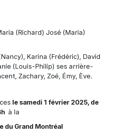
Maria (Richard) José (Maria)
(Nancy), Karina (Frédéric), David
nie (Louis-Philip) ses arrière-
ncent, Zachary, Zoé, Émy, Ève.
nces
le samedi 1 février 2025, de
3h
à la
re du Grand Montréal