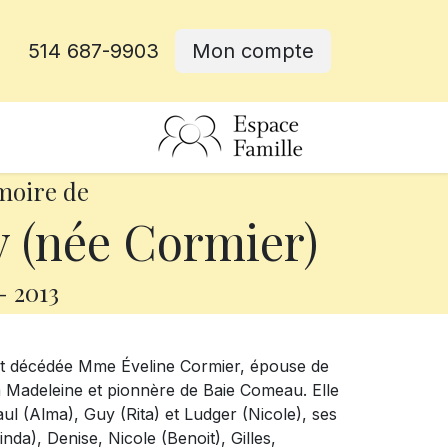
514 687-9903
Mon compte
rative
moire de
 (née Cormier)
-
2013
 est décédée Mme Éveline Cormier, épouse de
 la Madeleine et pionnère de Baie Comeau. Elle
aul (Alma), Guy (Rita) et Ludger (Nicole), ses
da), Denise, Nicole (Benoit), Gilles,