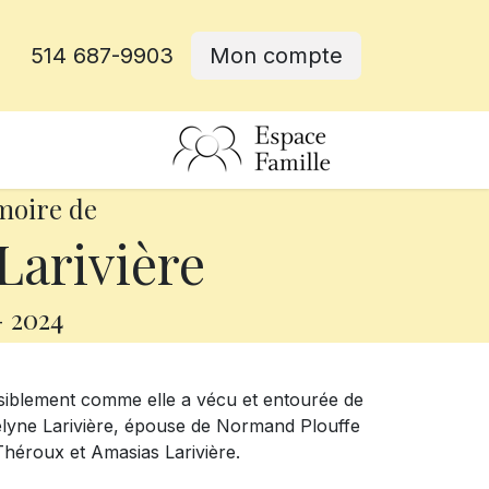
514 687-9903
Mon compte
rative
moire de
Larivière
-
2024
paisiblement comme elle a vécu et entourée de
velyne Larivière, épouse de Normand Plouffe
 Théroux et Amasias Larivière.