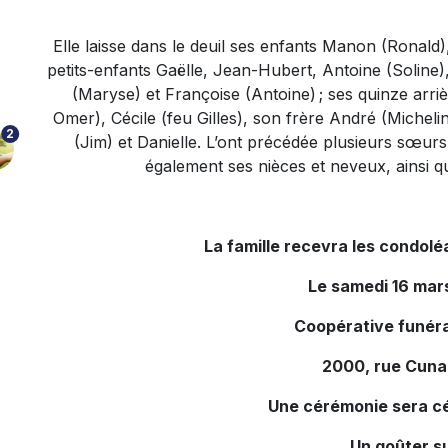
Elle laisse dans le deuil ses enfants Manon (Ronald)
petits-enfants Gaëlle, Jean-Hubert, Antoine (Soline)
(Maryse) et Françoise (Antoine) ; ses quinze arriè
Omer), Cécile (feu Gilles), son frère André (Micheli
2
(Jim) et Danielle. L’ont précédée plusieurs sœurs
également ses nièces et neveux, ainsi 
La famille recevra les condol
Le samedi 16 mars
Coopérative funéra
2000, rue Cuna
Une cérémonie sera c
Un goûter su