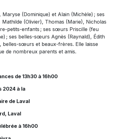
, Maryse (Dominique) et Alain (Michèle) ; ses
, Mathilde (Olivier), Thomas (Marie), Nicholas
re-petits-enfants ; ses sœurs Priscille (feu
ne) ; ses belles-sœurs Agnès (Raynald), Édith
, belles-sœurs et beaux-frères. Elle laisse
que de nombreux parents et amis.
éances de 13h30 à 16h00
 2024 à la
ire de Laval
rd, Laval
élébrée à 16h00
ivra.