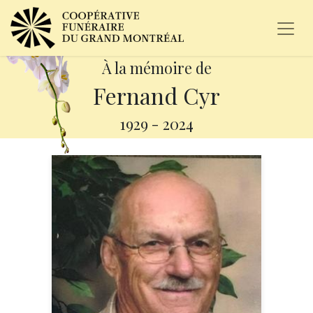
À la mémoire de
Fernand Cyr
1929
-
2024