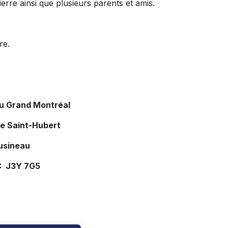
rre ainsi que plusieurs parents et amis.
ire.
du Grand Montréal
de Saint-Hubert
usineau
C J3Y 7G5