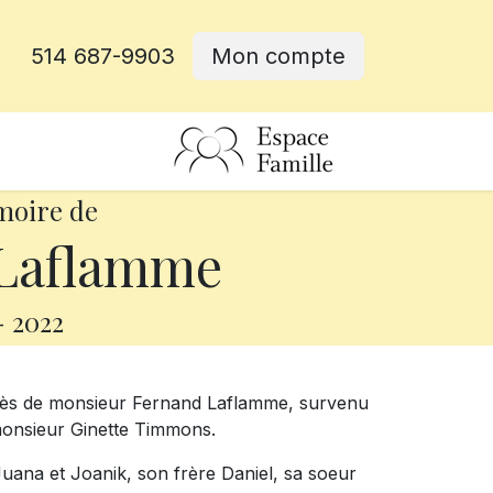
514 687-9903
Mon compte
rative
moire de
Laflamme
-
2022
écès de monsieur Fernand Laflamme, survenu
e monsieur Ginette Timmons.
 Juana et Joanik, son frère Daniel, sa soeur