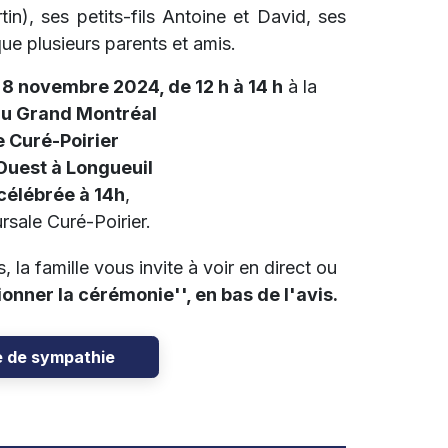
tin), ses petits-fils Antoine et David, ses
que plusieurs parents et amis.
 8 novembre 2024, de 12 h à 14 h
à la
du Grand Montréal
 Curé-Poirier
 Ouest à Longueuil
célébrée à 14h
,
rsale Curé-Poirier.
 la famille vous invite à voir en direct ou
ionner la cérémonie'', en bas de l'avis.
e de sympathie