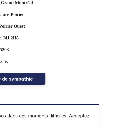
u Grand Montréal
Curé-Poirier
oirier Ouest
c J4J 2H8
-5203
aire.
e de sympathie
s dans ces moments difficiles. Acceptez