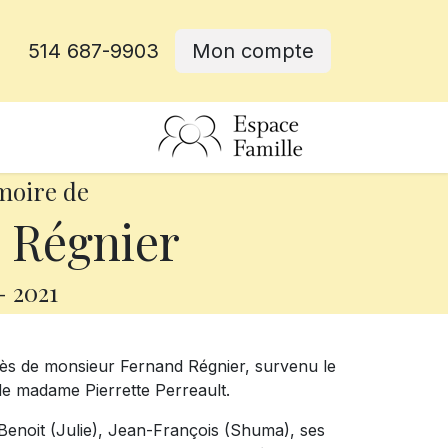
514 687-9903
Mon compte
rative
moire de
 Régnier
-
2021
cès de monsieur Fernand Régnier, survenu le
 de madame Pierrette Perreault.
, Benoit (Julie), Jean-François (Shuma), ses