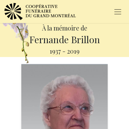
À la mémoire de
Fernande Brillon
1937
-
2019