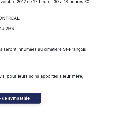
novembre 2012 de 17 heures 30 à 18 heures 30
ONTRÉAL.
J4J 2H8
res seront inhumées au cimetière St-François
vis, pour leurs soins apportés à leur mère,
e de sympathie