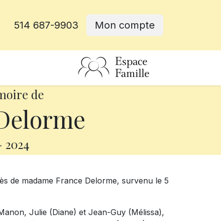
514 687-9903
Mon compte
rative
moire de
Delorme
-
2024
écès de madame France Delorme, survenu le 5
, Manon, Julie (Diane) et Jean-Guy (Mélissa),