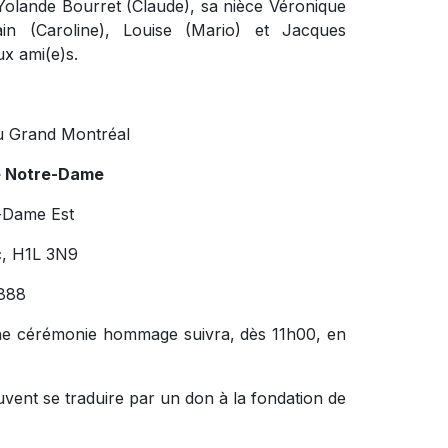
r Yolande Bourret (Claude), sa nièce Véronique
lain (Caroline), Louise (Mario) et Jacques
ux ami(e)s.
u Grand Montréal
e Notre-Dame
-Dame Est
c, H1L 3N9
888
ne cérémonie hommage suivra, dès 11h00, en
vent se traduire par un don à la fondation de