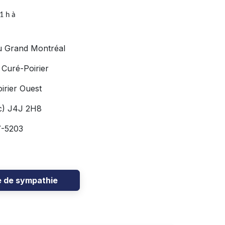
11 h à
u Grand Montréal
 Curé-Poirier
irier Ouest
c) J4J 2H8
7-5203
e de sympathie