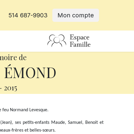
514 687-9903
Mon compte
rative
moire de
e ÉMOND
-
2015
de feu Normand Levesque.
e (Jean), ses petits-enfants Maude, Samuel, Benoit et
beaux-frères et belles-sœurs.