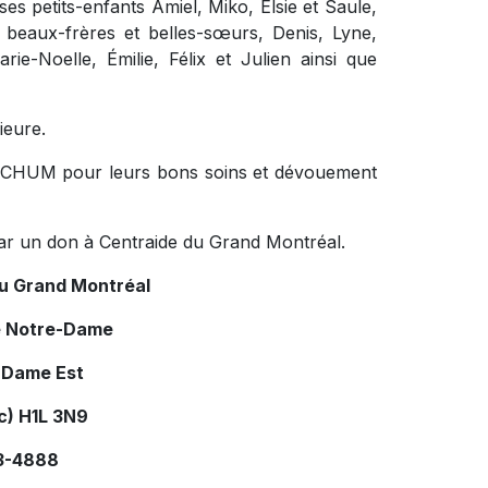
 ses petits-enfants Amiel, Miko, Elsie et Saule,
s beaux-frères et belles-sœurs, Denis, Lyne,
rie-Noelle, Émilie, Félix et Julien ainsi que
ieure.
tal CHUM pour leurs bons soins et dévouement
ar un don à Centraide du Grand Montréal.
du Grand Montréal
e Notre-Dame
-Dame Est
c) H1L 3N9
03-4888