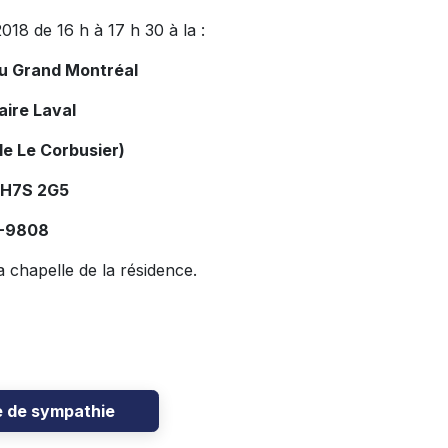
018 de 16 h à 17 h 30 à la :
du Grand Montréal
aire Laval
le Le Corbusier)
 H7S 2G5
4-9808
 chapelle de la résidence.
e de sympathie