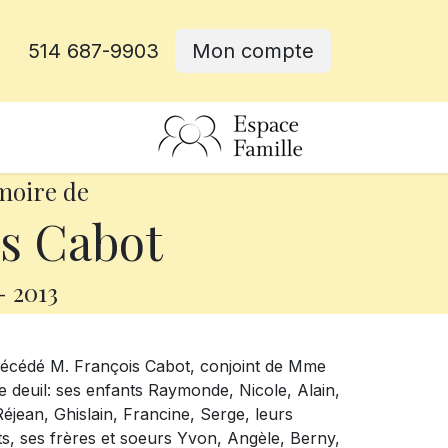
514 687-9903
Mon compte
rative
moire de
s Cabot
-
2013
 décédé M. François Cabot, conjoint de Mme
le deuil: ses enfants Raymonde, Nicole, Alain,
Réjean, Ghislain, Francine, Serge, leurs
nts, ses frères et soeurs Yvon, Angèle, Berny,