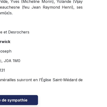
hilde, Yves (Micheline Morin), Yolande (Vijay
 Beauchesne (feu Jean Raymond Henri), ses
mi(e)s.
re et Desrochers
rwick
Joseph
, J0A 1M0
131
érailles suivront en l’Église Saint-Médard de
e de sympathie