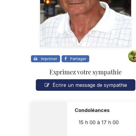
Imprimer
Partager
Exprimez votre sympathie
Écrire un message de sympathie
Condoléances
15 h 00
à
17 h 00