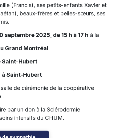
milie (Francis), ses petits-enfants Xavier et
Gaétan), beaux-frères et belles-sœurs, ses
mis.
0 septembre 2025, de 15 h à 17 h
à la
du Grand Montréal
 Saint-Hubert
 à Saint-Hubert
a salle de cérémonie de la coopérative
 .
re par un don à la Sclérodermie
s soins intensifs du CHUM.
e de sympathie