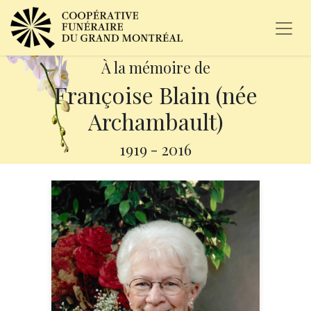
À la mémoire de
Françoise Blain (née
Archambault)
1919
-
2016