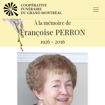
À la mémoire de
Françoise PERRON
1926
-
2016