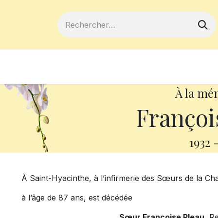
ferts
Devenir membre
Votre coopé
À la mé
Françoi
1932
À Saint-Hyacinthe, à l’infirmerie des Sœurs de la Cha
à l’âge de 87 ans, est décédée
Sœur Françoise Pleau,
Re