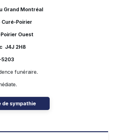
du Grand Montréal
 Curé-Poirier
Poirier Ouest
ec J4J 2H8
7-5203
idence funéraire.
médiate.
e de sympathie