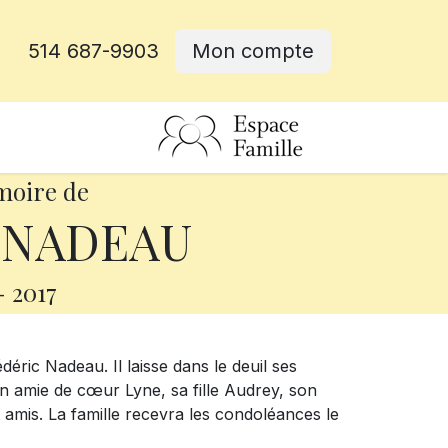
514 687-9903
Mon compte
rative
moire de
c NADEAU
-
2017
édéric Nadeau. Il laisse dans le deuil ses
on amie de cœur Lyne, sa fille Audrey, son
 amis. La famille recevra les condoléances le