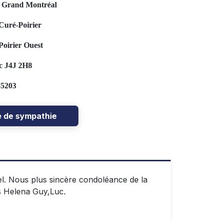
u Grand Montréal
Curé-Poirier
oirier Ouest
c J4J 2H8
-5203
e de sympathie
el. Nous plus sincère condoléance de la
s Helena Guy,Luc.