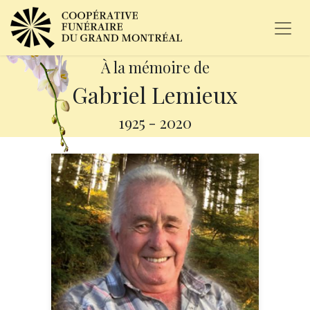
À la mémoire de
Gabriel Lemieux
1925
-
2020