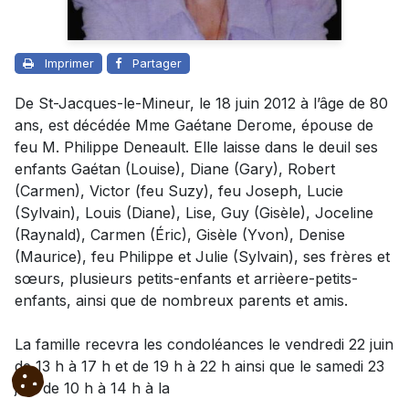
Imprimer
Partager
De St-Jacques-le-Mineur, le 18 juin 2012 à l’âge de 80
ans, est décédée Mme Gaétane Derome, épouse de
feu M. Philippe Deneault. Elle laisse dans le deuil ses
enfants Gaétan (Louise), Diane (Gary), Robert
(Carmen), Victor (feu Suzy), feu Joseph, Lucie
(Sylvain), Louis (Diane), Lise, Guy (Gisèle), Joceline
(Raynald), Carmen (Éric), Gisèle (Yvon), Denise
(Maurice), feu Philippe et Julie (Sylvain), ses frères et
sœurs, plusieurs petits-enfants et arrièere-petits-
enfants, ainsi que de nombreux parents et amis.
La famille recevra les condoléances le vendredi 22 juin
de 13 h à 17 h et de 19 h à 22 h ainsi que le samedi 23
juin de 10 h à 14 h à la