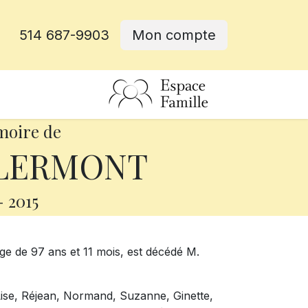
514 687-9903
Mon compte
rative
moire de
CLERMONT
-
2015
âge de 97 ans et 11 mois, est décédé M.
 Lise, Réjean, Normand, Suzanne, Ginette,