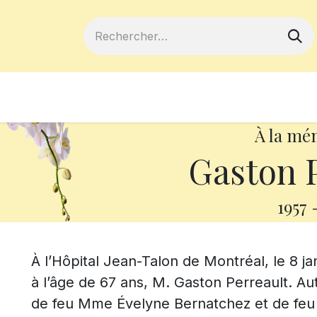
ferts
Devenir membre
Votre coopé
À la mé
Gaston P
1957
À l’Hôpital Jean-Talon de Montréal, le 8 ja
à l’âge de 67 ans, M. Gaston Perreault. Autr
de feu Mme Évelyne Bernatchez et de feu M