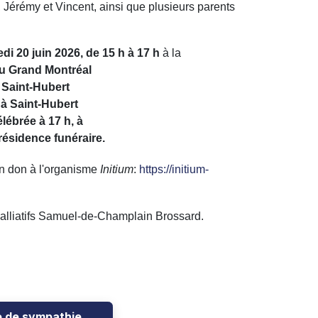
 Jérémy et Vincent, ainsi que plusieurs parents
di 20 juin 2026, de 15 h à 17 h
à la
u Grand Montréal
 Saint-Hubert
à Saint-Hubert
ébrée à 17 h, à
 résidence funéraire.
n don à l'organisme
Initium
:
https://initium-
 palliatifs Samuel-de-Champlain Brossard.
e de sympathie