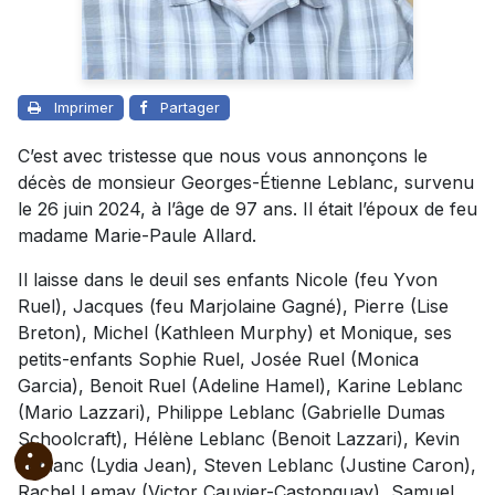
Imprimer
Partager
C’est avec tristesse que nous vous annonçons le
décès de monsieur Georges-Étienne Leblanc, survenu
le 26 juin 2024, à l’âge de 97 ans. Il était l’époux de feu
madame Marie-Paule Allard.
Il laisse dans le deuil ses enfants Nicole (feu Yvon
Ruel), Jacques (feu Marjolaine Gagné), Pierre (Lise
Breton), Michel (Kathleen Murphy) et Monique, ses
petits-enfants Sophie Ruel, Josée Ruel (Monica
Garcia), Benoit Ruel (Adeline Hamel), Karine Leblanc
(Mario Lazzari), Philippe Leblanc (Gabrielle Dumas
Schoolcraft), Hélène Leblanc (Benoit Lazzari), Kevin
Leblanc (Lydia Jean), Steven Leblanc (Justine Caron),
Rachel Lemay (Victor Cauvier-Castonguay), Samuel