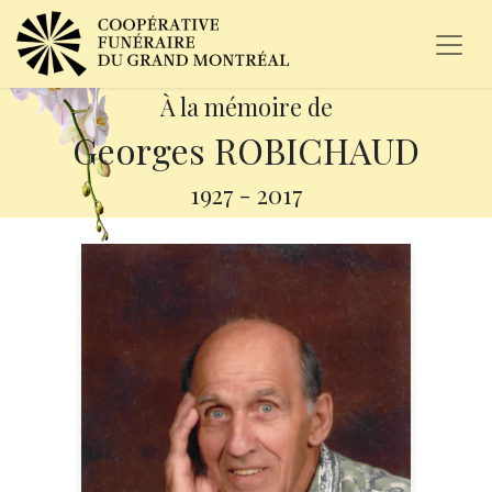
À la mémoire de
Georges ROBICHAUD
1927
-
2017