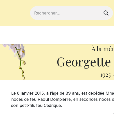
ferts
Devenir membre
Votre coopé
À la mé
Georgett
1925
Le 8 janvier 2015, à l’âge de 89 ans, est décédée 
noces de feu Raoul Dompierre, en secondes noces de f
son petit-fils feu Cédrique.