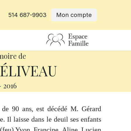
514 687-9903
Mon compte
rative
moire de
BÉLIVEAU
-
2016
e de 90 ans, est décédé M. Gérard
Il laisse dans le deuil ses enfants
 (feu) Yvon, Francine, Aline, Lucien