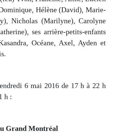
k, Dominique, Hélène (David), Marie-
y), Nicholas (Marilyne), Carolyne
herine), ses arrière-petits-enfants
Kasandra, Océane, Axel, Ayden et
s.
vendredi 6 mai 2016 de 17 h à 22 h
1 h :
du Grand Montréal