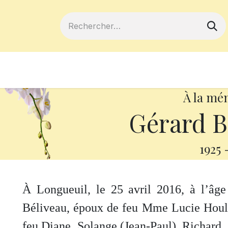
ferts
Devenir membre
Votre coopé
À la mé
Gérard 
1925
À Longueuil, le 25 avril 2016, à l’âg
Béliveau, époux de feu Mme Lucie Houle. 
feu Diane, Solange (Jean-Paul), Richard,