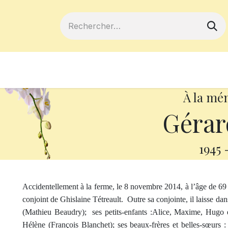
ferts
Devenir membre
Votre coopé
À la mé
Gérar
1945
Accidentellement à la ferme, le 8 novembre 2014, à l’âge de 6
conjoint de Ghislaine Tétreault.
Outre sa conjointe, il laisse dan
(Mathieu Beaudry);
ses petits-enfants :Alice, Maxime, Hugo e
Hélène (François Blanchet); ses beaux-frères et belles-sœurs 