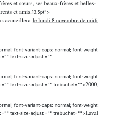
rères et sœurs, ses beaux-frères et belles-
arents et amis.
13.5pt">
us accueillera
le lundi 8 novembre de midi
normal; font-variant-caps: normal; font-weight:
:="" text-size-adjust:=""
normal; font-variant-caps: normal; font-weight:
2000,
n:="" text-size-adjust:="" trebuchet="">
normal; font-variant-caps: normal; font-weight:
Laval
n:="" text-size-adjust:="" trebuchet="">