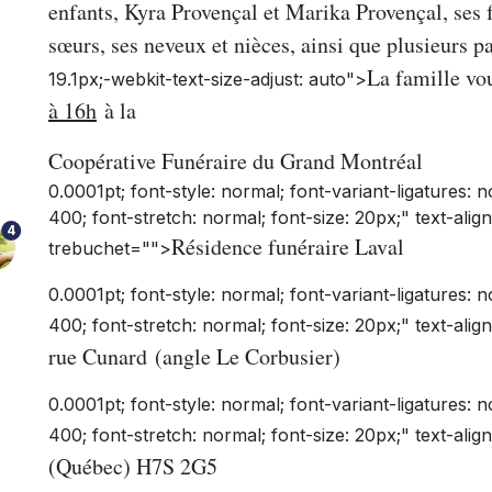
enfants, Kyra Provençal et Marika Provençal, ses f
sœurs, ses neveux et nièces, ainsi que plusieurs p
La famille vo
19.1px;-webkit-text-size-adjust: auto">
à 16h
à la
Coopérative Funéraire du Grand Montréal
0.0001pt; font-style: normal; font-variant-ligatures: 
400; font-stretch: normal; font-size: 20px;" text-align
4
Résidence funéraire Laval
trebuchet="">
0.0001pt; font-style: normal; font-variant-ligatures: 
400; font-stretch: normal; font-size: 20px;" text-alig
rue Cunard
(angle Le Corbusier)
0.0001pt; font-style: normal; font-variant-ligatures: 
400; font-stretch: normal; font-size: 20px;" text-alig
(Québec) H7S 2G5