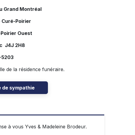
du Grand Montréal
 Curé-Poirier
Poirier Ouest
ec J4J 2H8
7-5203
lle de la résidence funéraire.
e de sympathie
ense à vous Yves & Madeleine Brodeur.