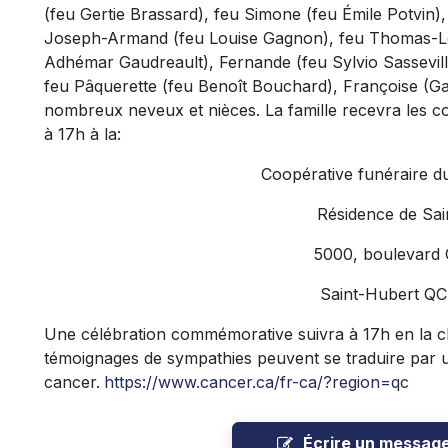
(feu Gertie Brassard), feu Simone (feu Émile Potvin)
Joseph-Armand (feu Louise Gagnon), feu Thomas-Lou
Adhémar Gaudreault), Fernande (feu Sylvio Sassevi
feu Pâquerette (feu Benoît Bouchard), Françoise (Gas
nombreux neveux et nièces. La famille recevra les c
à 17h à la:
Coopérative funéraire d
Résidence de Sai
5000, boulevard
Saint-Hubert Q
Une célébration commémorative suivra à 17h en la ch
témoignages de sympathies peuvent se traduire par 
cancer.
https://www.cancer.ca/fr-ca/?region=qc
Écrire un messag