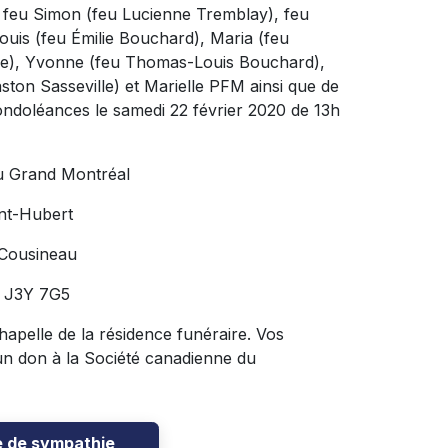
, feu Simon (feu Lucienne Tremblay), feu
is (feu Émilie Bouchard), Maria (feu
lle), Yvonne (feu Thomas-Louis Bouchard),
ton Sasseville) et Marielle PFM ainsi que de
ondoléances le samedi 22 février 2020 de 13h
u Grand Montréal
nt-Hubert
 Cousineau
C J3Y 7G5
apelle de la résidence funéraire. Vos
un don à la Société canadienne du
e de sympathie