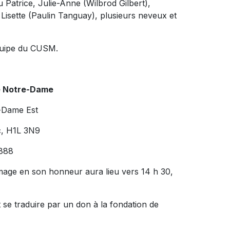
u Patrice, Julie-Anne (Wilbrod Gilbert),
Lisette (Paulin Tanguay), plusieurs neveux et
équipe du CUSM.
e Notre-Dame
-Dame Est
c, H1L 3N9
888
age en son honneur aura lieu vers 14 h 30,
se traduire par un don à la fondation de