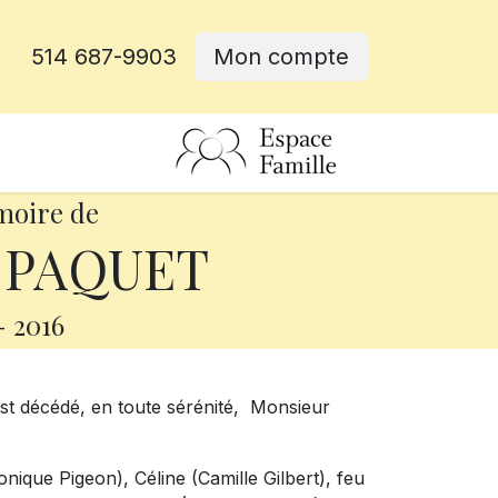
514 687-9903
Mon compte
rative
moire de
n PAQUET
-
2016
est décédé, en toute sérénité, Monsieur
onique Pigeon), Céline (Camille Gilbert), feu