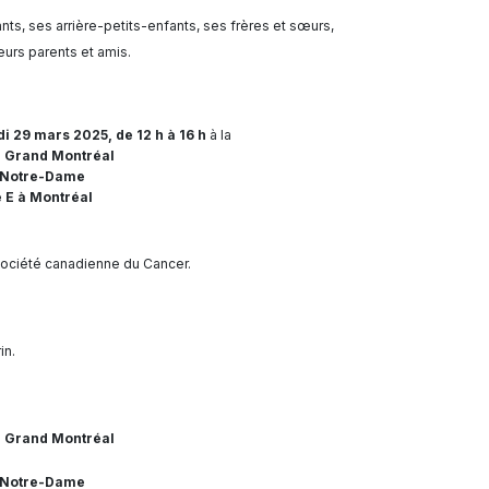
ants, ses arrière-petits-enfants, ses frères et sœurs,
eurs parents et amis.
i 29 mars 2025, de 12 h à 16 h
à la
u Grand Montréal
 Notre-Dame
 E à Montréal
société canadienne du Cancer.
in.
u Grand Montréal
 Notre-Dame