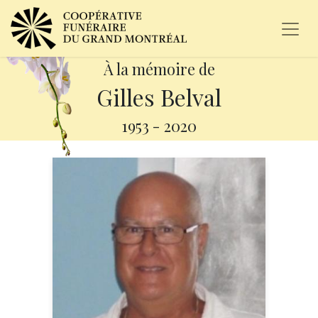
À la mémoire de
Gilles Belval
1953
-
2020