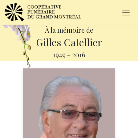
À la mémoire de
Gilles Catellier
1949
-
2016