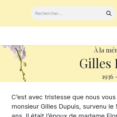
ferts
Devenir membre
Votre coopé
À la mé
Gilles
1936
C’est avec tristesse que nous vou
monsieur Gilles Dupuis, survenu le 
ans. Il était l’époux de madame Fl