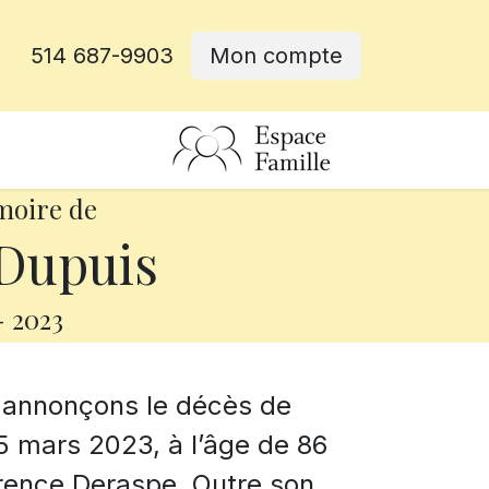
514 687-9903
Mon compte
rative
moire de
 Dupuis
-
2023
s annonçons le décès de
5 mars 2023, à l’âge de 86
orence Deraspe. Outre son