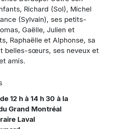
enfants, Richard (Sol), Michel
ance (Sylvain), ses petits-
homas, Gaëlle, Julien et
ts, Raphaëlle et Alphonse, sa
t belles-sœurs, ses neveux et
et amis.
s
de 12 h à 14 h 30
à la
 du Grand Montréal
raire Laval