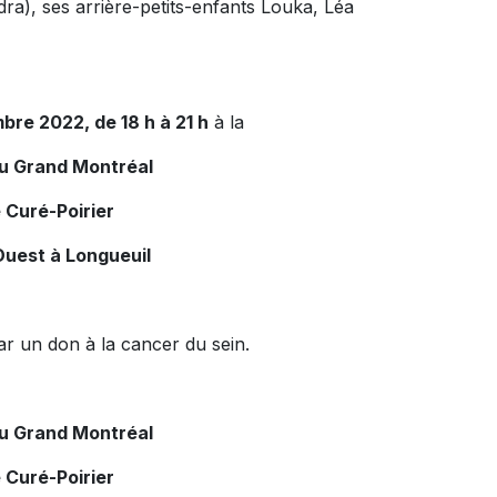
ra), ses arrière-petits-enfants Louka, Léa
mbre 2022, de 18 h à 21 h
à la
du Grand Montréal
 Curé-Poirier
Ouest à Longueuil
r un don à la cancer du sein.
du Grand Montréal
 Curé-Poirier