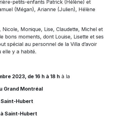
rrière-petits-enfants Patrick (Hélène) et
muel (Mégan), Arianne (Julien), Hélène
, Nicole, Monique, Lise, Claudette, Michel et
de bons moments, dont Louise, Lisette et ses
ut spécial au personnel de la Villa d’avoir
elle y a habité.
mbre 2023, de 16 h à 18 h
à la
du Grand Montréal
 Saint-Hubert
 à Saint-Hubert