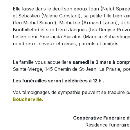
Elle laisse dans le deuil son époux Ioan (Nelu) Spira
et Sébastien (Valérie Constant), sa petite-fille bien-
(feu Michel Simard), Micheline (Armand Lanari), Jo
Bouthillette) et son frère Jacques (feu Denyse Prévos
belle-soeur Smaragda Spiratos (Maurice Schaerlinger)
nombreux neveux et nièces, parents et ami(e)s.
La famille vous accueillera
samedi le 3 mars à comp
Sainte-Vierge, 145 Chemin de St-Jean, La Prairie, p
Les funérailles seront célébrées à 12 h .
Vos témoignages de sympathie peuvent se traduire p
Boucherville.
Coopérative Funéraire 
Résidence funéraire