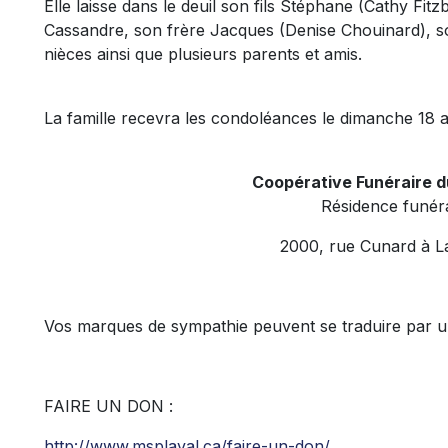
Elle laisse dans le deuil son fils Stéphane (Cathy Fit
Cassandre, son frère Jacques (Denise Chouinard), s
nièces ainsi que plusieurs parents et amis.
La famille recevra les condoléances le dimanche 18 a
Coopérative Funéraire 
Résidence funéra
2000, rue Cunard à L
Vos marques de sympathie peuvent se traduire par un 
FAIRE UN DON :
http://www.msplaval.ca/faire-un-don/