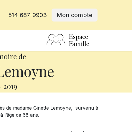
514 687-9903
Mon compte
rative
moire de
 Lemoyne
-
2019
écès de madame Ginette Lemoyne, survenu à
 à l’âge de 68 ans.