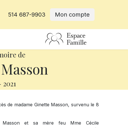
514 687-9903
Mon compte
rative
moire de
 Masson
-
2021
écès de madame Ginette Masson, survenu le 8
éo Masson et sa mère feu Mme Cécile