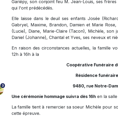
Gariépy,
son
conjoint feu M. Jean-Louis,
ses frères
qui l'ont prédécédés.
Elle laisse dans le deuil ses enfants Josée (Richard)
Gabryel, Maxime, Brandon, Damien et Marie Rose, 
(Lucie), Diane, Marie-Claire (Tacon), Michèle, son 
Daniel (Johanne), Chantal et Yves, ses neveux et nièc
En raison des circonstances actuelles, la famille v
12h à 16h à la
Coopérative Funéraire 
Résidence funérair
9480, rue Notre-Dam
3
Une cérémonie hommage suivra dès 16h
en la sall
La famille tient à remercier sa soeur Michèle pour s
cette épreuve.