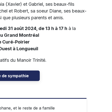
ia (Xavier) et Gabriel, ses beaux-fils
ichel et Robert, sa soeur Diane, ses beaux-
i que plusieurs parents et amis.
edi 31 août 2024, de 13 h à 17 h
à la
du Grand Montréal
 Curé-Poirier
 Ouest à Longueuil
atifs du Manoir Trinité.
e de sympathie
ane, et le reste de a famille